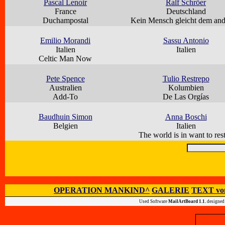
Pascal Lenoir
Ralf Schröer
France
Deutschland
Duchampostal
Kein Mensch gleicht dem an
Emilio Morandi
Sassu Antonio
Italien
Italien
Celtic Man Now
Pete Spence
Tulio Restrepo
Australien
Kolumbien
Add-To
De Las Orgías
Baudhuin Simon
Anna Boschi
Belgien
Italien
The world is in want to rest
OPERATION MANKIND^
GALERIE
TEXT vo
Used Software
MailArtBoard 1.1.
designed