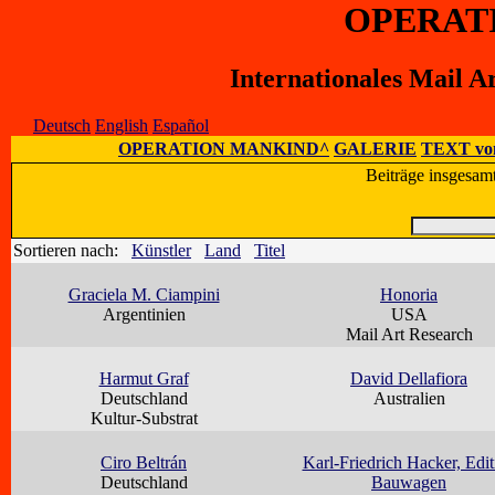
OPERAT
Internationales Mail A
Deutsch
English
Español
OPERATION MANKIND^
GALERIE
TEXT vo
Beiträge insgesam
Sortieren nach:
Künstler
Land
Titel
Graciela M. Ciampini
Honoria
Argentinien
USA
Mail Art Research
Harmut Graf
David Dellafiora
Deutschland
Australien
Kultur-Substrat
Ciro Beltrán
Karl-Friedrich Hacker, Edit
Deutschland
Bauwagen