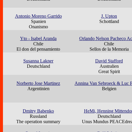
Antonio Moreno Garrido
J. Upton
Spanien
Schottland
Onanismo
Yto - Isabel Aranda
Orlando Nelson Pacheco A
Chile
Chile
El don del pensamiento
Sellos de la Memoria
Susanna Lakner
David Stafford
Deutschland
Australien
Great Spirit
Norberto Jose Martinez
Annina Van Sebroeck & Luc F
Argentinien
Belgien
Dmitry Babenko
HeMi, Henning Mittendo
Russland
Deutschland
The operation summary
Unus Mundus PEACEdre