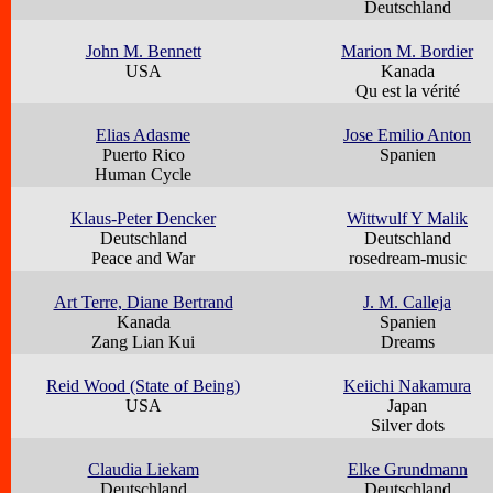
Deutschland
John M. Bennett
Marion M. Bordier
USA
Kanada
Qu est la vérité
Elias Adasme
Jose Emilio Anton
Puerto Rico
Spanien
Human Cycle
Klaus-Peter Dencker
Wittwulf Y Malik
Deutschland
Deutschland
Peace and War
rosedream-music
Art Terre, Diane Bertrand
J. M. Calleja
Kanada
Spanien
Zang Lian Kui
Dreams
Reid Wood (State of Being)
Keiichi Nakamura
USA
Japan
Silver dots
Claudia Liekam
Elke Grundmann
Deutschland
Deutschland