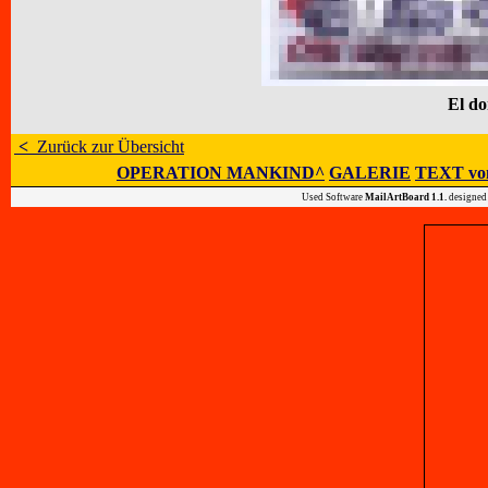
El do
<
Zurück zur Übersicht
OPERATION MANKIND^
GALERIE
TEXT vo
Used Software
MailArtBoard 1.1.
designed