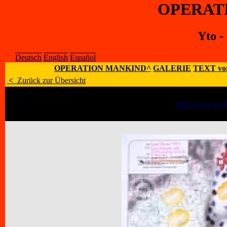
OPERAT
Yto -
Deutsch
English
Español
OPERATION MANKIND^
GALERIE
TEXT vo
<
Zurück zur Übersicht
Künstler
:
Yto - Isabel Aranda
E-Mail
:
;
Homepage
:
http://www.esca
Adresse
:
Dublé Alemeyda 5390, Ñuñoa