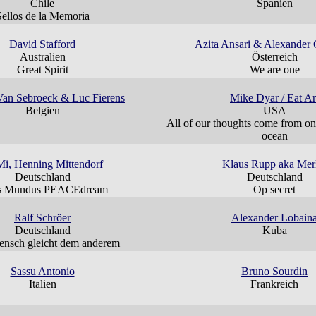
Chile
Spanien
Sellos de la Memoria
David Stafford
Azita Ansari & Alexander 
Australien
Österreich
Great Spirit
We are one
an Sebroeck & Luc Fierens
Mike Dyar / Eat Ar
Belgien
USA
All of our thoughts come from on
ocean
i, Henning Mittendorf
Klaus Rupp aka Mer
Deutschland
Deutschland
s Mundus PEACEdream
Op secret
Ralf Schröer
Alexander Lobain
Deutschland
Kuba
nsch gleicht dem anderem
Sassu Antonio
Bruno Sourdin
Italien
Frankreich