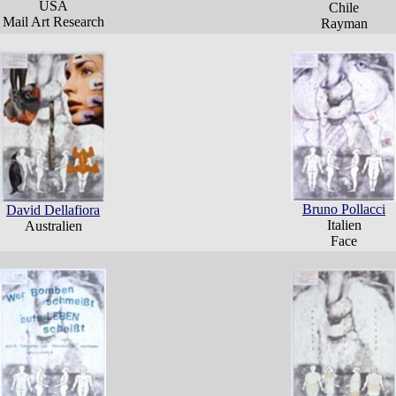
USA
Chile
Mail Art Research
Rayman
Bruno Pollacci
David Dellafiora
Italien
Australien
Face