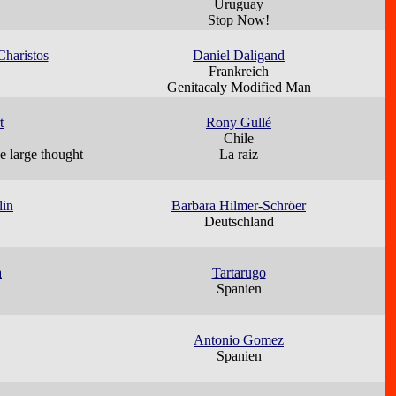
Uruguay
Stop Now!
Charistos
Daniel Daligand
Frankreich
Genitacaly Modified Man
t
Rony Gullé
Chile
e large thought
La raiz
lin
Barbara Hilmer-Schröer
Deutschland
a
Tartarugo
Spanien
Antonio Gomez
Spanien