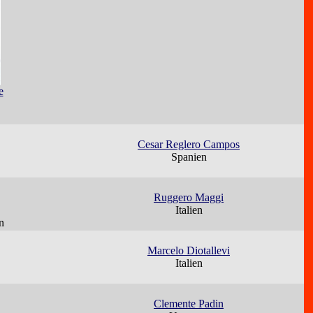
e
Cesar Reglero Campos
Spanien
Ruggero Maggi
Italien
n
Marcelo Diotallevi
Italien
Clemente Padin