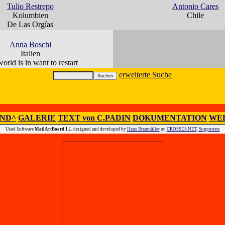
Tulio Restrepo
Antonio Cares
Kolumbien
Chile
De Las Orgías
Anna Boschi
Italien
orld is in want to restart
erweiterte Suche
IND^
GALERIE
TEXT von C.PADIN
DOKUMENTATION
WEB
Used Software
MailArtBoard 1.1.
designed and developed by
Hans Braumüller
on
CROSSES.NET
.
Supporters