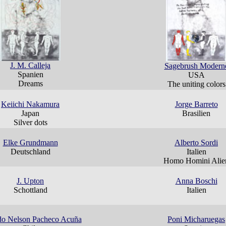
J. M. Calleja
Sagebrush Modern
Spanien
USA
Dreams
The uniting colors
Keiichi Nakamura
Jorge Barreto
Japan
Brasilien
Silver dots
Elke Grundmann
Alberto Sordi
Deutschland
Italien
Homo Homini Alie
J. Upton
Anna Boschi
Schottland
Italien
do Nelson Pacheco Acuña
Poni Micharuegas