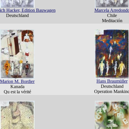
rich Hacker, Edition Bauwagen
Marcela Arredond
Deutschland
Chile
Meditación
Hans Braumüller
Marion M. Bordier
Deutschland
Kanada
Operation Mankin
Qu est la vérité