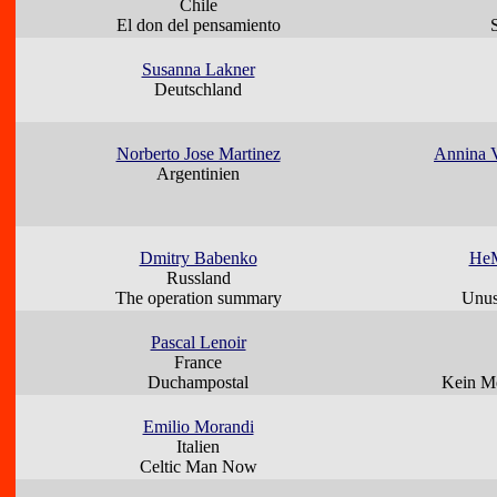
Chile
El don del pensamiento
Susanna Lakner
Deutschland
Norberto Jose Martinez
Annina V
Argentinien
Dmitry Babenko
HeM
Russland
The operation summary
Unu
Pascal Lenoir
France
Duchampostal
Kein Me
Emilio Morandi
Italien
Celtic Man Now