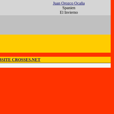
Juan Orozco Ocaña
Spanien
El Invierno
SITE CROSSES.NET