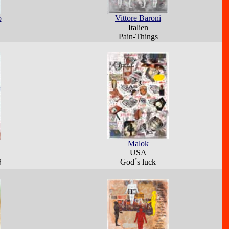
o
Vittore Baroni
Italien
Pain-Things
Malok
USA
God´s luck
d