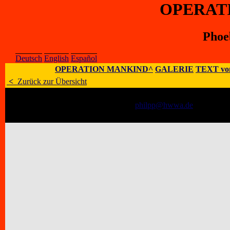
OPERAT
Phoe
Deutsch
English
Español
OPERATION MANKIND^
GALERIE
TEXT vo
<
Zurück zur Übersicht
Künstler
:
Phoebe M. Philipp
E-Mail
:
philpp@hwwa.de
;
Homepag
Adresse
:
Achtern Hoeben 4, D-21465 