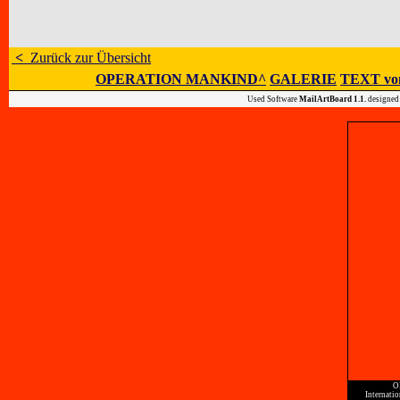
<
Zurück zur Übersicht
OPERATION MANKIND^
GALERIE
TEXT vo
Used Software
MailArtBoard 1.1.
designed
O
Internati