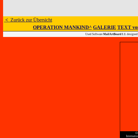
<
Zurück zur Übersicht
OPERATION MANKIND^
GALERIE
TEXT vo
Used Software
MailArtBoard 1.1.
designed
O
Internati