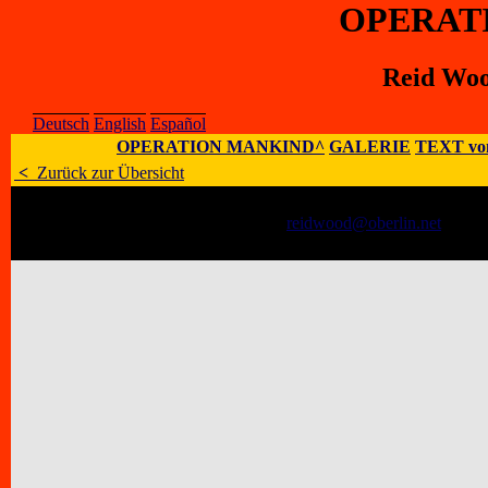
OPERAT
Reid Wood
Deutsch
English
Español
OPERATION MANKIND^
GALERIE
TEXT vo
<
Zurück zur Übersicht
Künstler
:
Reid Wood (State of Being)
E-Mail
:
reidwood@oberlin.net
;
Hom
Adresse
:
271 Elm St., Oberlin, OH 4