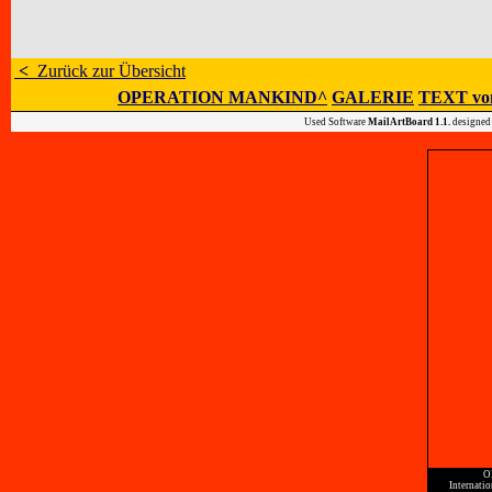
<
Zurück zur Übersicht
OPERATION MANKIND^
GALERIE
TEXT vo
Used Software
MailArtBoard 1.1.
designed
O
Internati