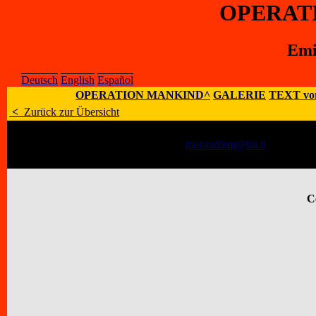
OPERAT
Emi
Deutsch
English
Español
OPERATION MANKIND^
GALERIE
TEXT vo
<
Zurück zur Übersicht
Künstler
:
Emilio Morandi
E-Mail
:
morandiem@tin.it
;
Homepag
Adresse
:
Via S. Bernardino 88, 24028
C