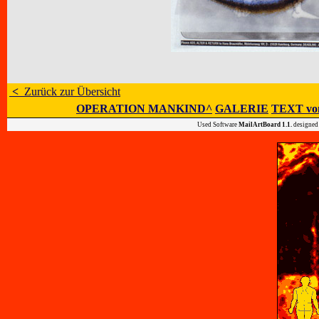
<
Zurück zur Übersicht
OPERATION MANKIND^
GALERIE
TEXT vo
Used Software
MailArtBoard 1.1.
designed