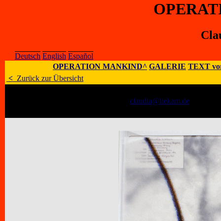
OPERAT
Cla
Deutsch
English
Español
OPERATION MANKIND^
GALERIE
TEXT vo
<
Zurück zur Übersicht
Künstler
:
Claudia Liekam
E-Mail
:
claudia@liekam.de
;
Homepa
Adresse
:
Möörkenweg 18f, 21029 Ham