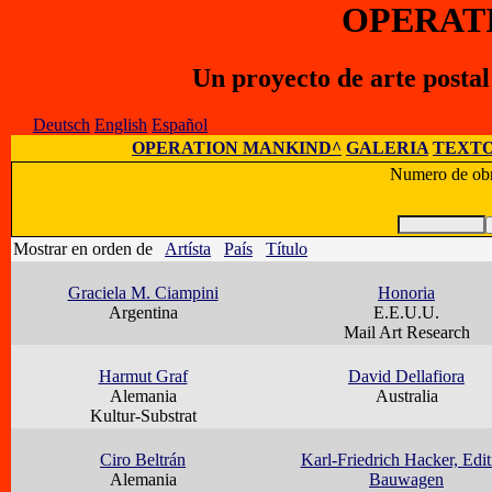
OPERAT
Un proyecto de arte posta
Deutsch
English
Español
OPERATION MANKIND^
GALERIA
TEXTO
Numero de obr
Mostrar en orden de
Artísta
País
Título
Graciela M. Ciampini
Honoria
Argentina
E.E.U.U.
Mail Art Research
Harmut Graf
David Dellafiora
Alemania
Australia
Kultur-Substrat
Ciro Beltrán
Karl-Friedrich Hacker, Edit
Alemania
Bauwagen