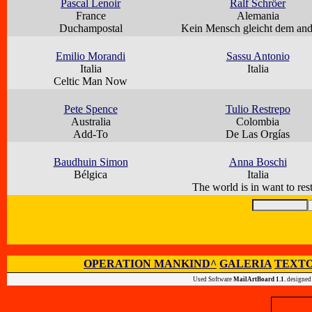
Pascal Lenoir
Ralf Schröer
France
Alemania
Duchampostal
Kein Mensch gleicht dem an
Emilio Morandi
Sassu Antonio
Italia
Italia
Celtic Man Now
Pete Spence
Tulio Restrepo
Australia
Colombia
Add-To
De Las Orgías
Baudhuin Simon
Anna Boschi
Bélgica
Italia
The world is in want to rest
OPERATION MANKIND^
GALERIA
TEXTO
Used Software
MailArtBoard 1.1.
designed