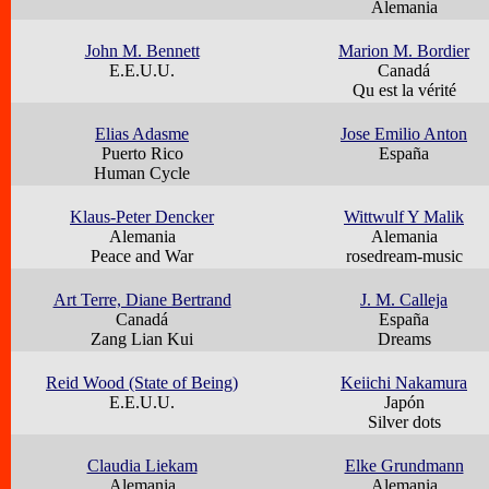
Alemania
John M. Bennett
Marion M. Bordier
E.E.U.U.
Canadá
Qu est la vérité
Elias Adasme
Jose Emilio Anton
Puerto Rico
España
Human Cycle
Klaus-Peter Dencker
Wittwulf Y Malik
Alemania
Alemania
Peace and War
rosedream-music
Art Terre, Diane Bertrand
J. M. Calleja
Canadá
España
Zang Lian Kui
Dreams
Reid Wood (State of Being)
Keiichi Nakamura
E.E.U.U.
Japón
Silver dots
Claudia Liekam
Elke Grundmann
Alemania
Alemania