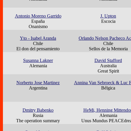
Antonio Moreno Garrido
J. Upton
España
Escocia
Onanismo
Yto - Isabel Aranda
Orlando Nelson Pacheco A
Chile
Chile
El don del pensamiento
Sellos de la Memoria
Susanna Lakner
David Stafford
Alemania
Australia
Great Spirit
Norberto Jose Martinez
Annina Van Sebroeck & Luc F
Argentina
Bélgica
Dmitry Babenko
HeMi, Henning Mittendo
Rusia
Alemania
The operation summary
Unus Mundus PEACEdre