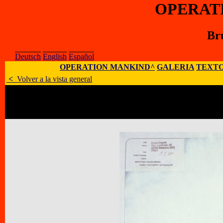
OPERAT
Br
Deutsch
English
Español
OPERATION MANKIND^
GALERIA
TEXTO
<
Volver a la vista general
Artísta
:
Bruno Capatti
E-Mail
:
;
Sitio Web
:
Dirección
:
Via I. Luminasi 22, I – 4005