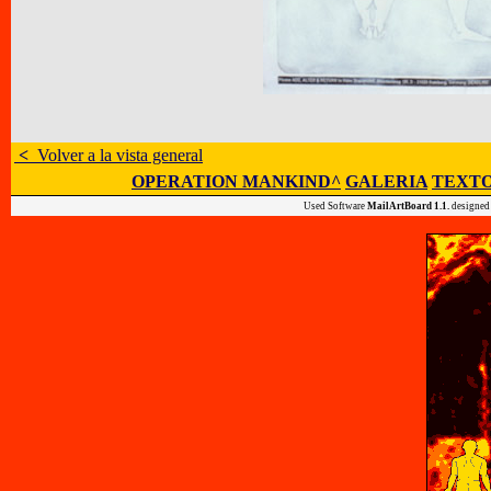
<
Volver a la vista general
OPERATION MANKIND^
GALERIA
TEXTO
Used Software
MailArtBoard 1.1.
designed