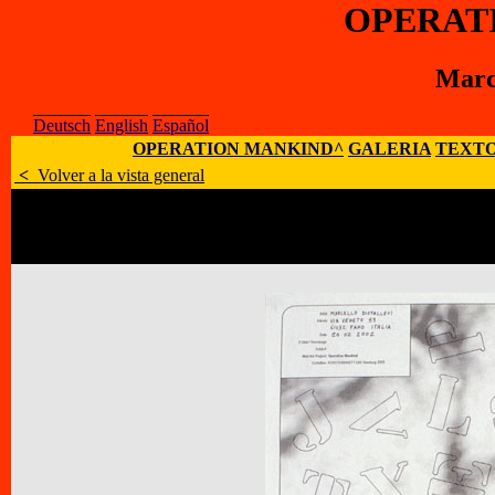
OPERAT
Marce
Deutsch
English
Español
OPERATION MANKIND^
GALERIA
TEXTO
<
Volver a la vista general
Artísta
:
Marcelo Diotallevi
E-Mail
:
;
Sitio Web
:
Dirección
:
Via Veneto 59, I – 61032 Fano