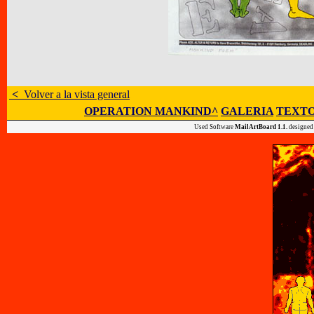
<
Volver a la vista general
OPERATION MANKIND^
GALERIA
TEXTO
Used Software
MailArtBoard 1.1.
designed