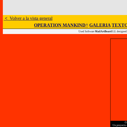
<
Volver a la vista general
OPERATION MANKIND^
GALERIA
TEXTO
Used Software
MailArtBoard 1.1.
designed
O
Un proyecto d