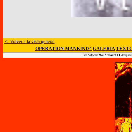
<
Volver a la vista general
OPERATION MANKIND^
GALERIA
TEXTO
Used Software
MailArtBoard 1.1.
designed