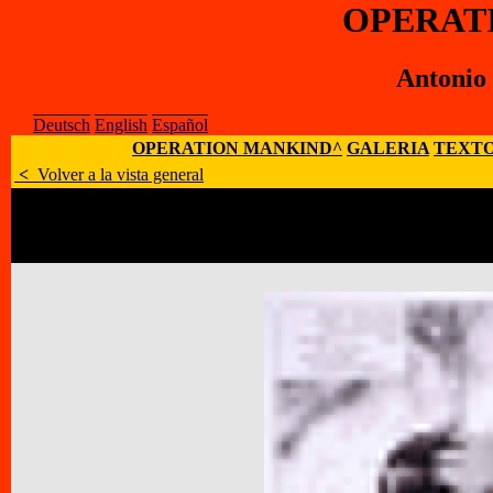
OPERAT
Antonio
Deutsch
English
Español
OPERATION MANKIND^
GALERIA
TEXTO
<
Volver a la vista general
Artísta
:
Antonio Moreno Garrido
E-Mail
:
;
Sitio Web
:
Dirección
:
Grupos Arrahona N° 71, 1°-2