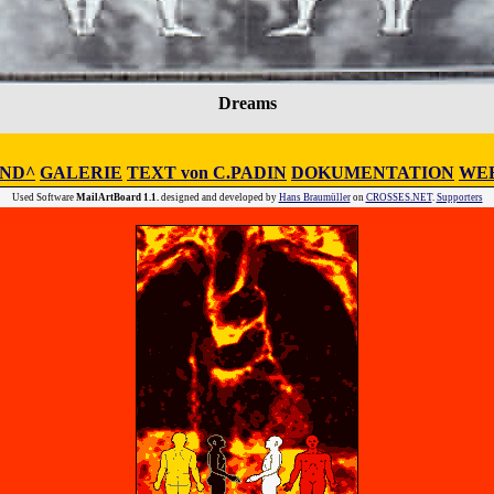
Dreams
IND^
GALERIE
TEXT von C.PADIN
DOKUMENTATION
WEB
Used Software
MailArtBoard 1.1.
designed and developed by
Hans Braumüller
on
CROSSES.NET
.
Supporters