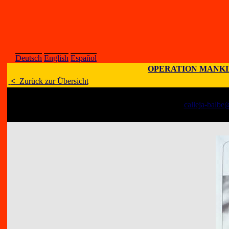
Deutsch
English
Español
OPERATION MANK
<
Zurück zur Übersicht
Künstler
:
J. M. Calleja
E-Mail
:
calleja-balbe@
Adresse
:
Apartat 133,