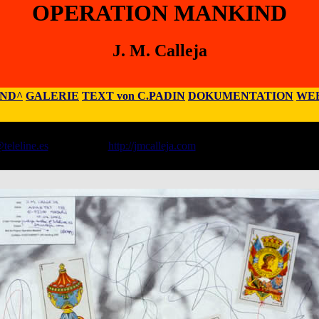
OPERATION MANKIND
J. M. Calleja
IND^
GALERIE
TEXT von C.PADIN
DOKUMENTATION
WEB
teleline.es
;
Homepage
:
http://jmcalleja.com
 E-08300 Mataró, Spanien