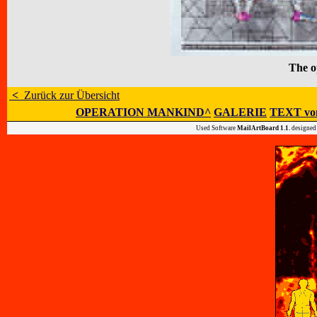
The o
<
Zurück zur Übersicht
OPERATION MANKIND^
GALERIE
TEXT vo
Used Software
MailArtBoard 1.1.
designed