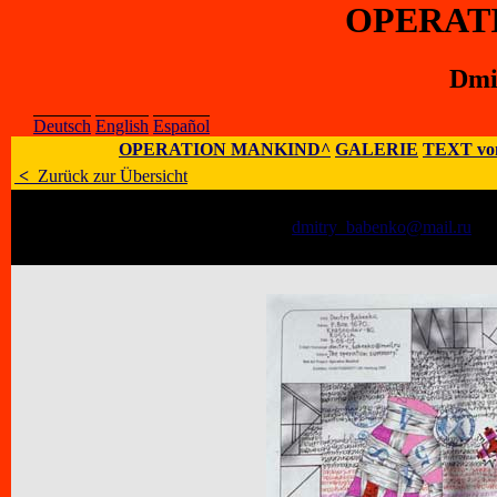
OPERAT
Dmi
Deutsch
English
Español
OPERATION MANKIND^
GALERIE
TEXT vo
<
Zurück zur Übersicht
Künstler
:
Dmitry Babenko
E-Mail
:
dmitry_babenko@mail.ru
;
H
Adresse
:
P. Box 1670, Krasnodar-80, 