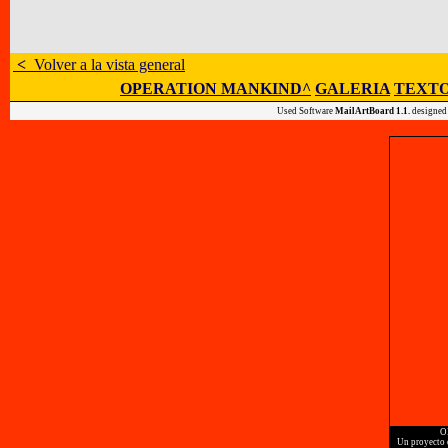
<
Volver a la vista general
OPERATION MANKIND^
GALERIA
TEXTO
Used Software
MailArtBoard 1.1.
designed
O
Un proyecto d