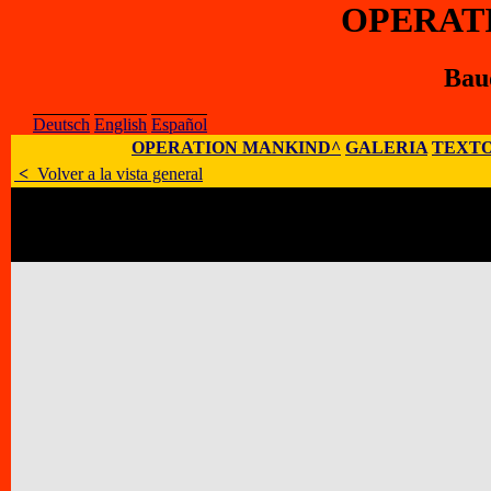
OPERAT
Bau
Deutsch
English
Español
OPERATION MANKIND^
GALERIA
TEXTO
<
Volver a la vista general
Artísta
:
Baudhuin Simon
E-Mail
:
;
Sitio Web
:
Dirección
:
Rue d'Hoffschmidt 71, B – 6