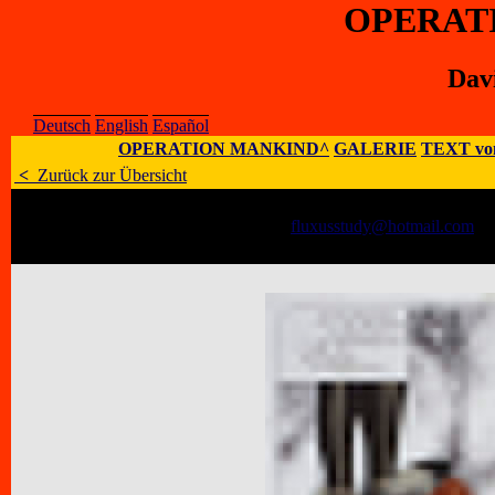
OPERAT
Davi
Deutsch
English
Español
OPERATION MANKIND^
GALERIE
TEXT vo
<
Zurück zur Übersicht
Künstler
:
David Dellafiora
E-Mail
:
fluxusstudy@hotmail.com
;
H
Adresse
:
P.O.Box 1838 Geelong, VIC 