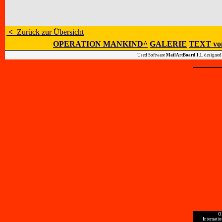
<
Zurück zur Übersicht
OPERATION MANKIND^
GALERIE
TEXT vo
Used Software
MailArtBoard 1.1.
designed
O
Internati