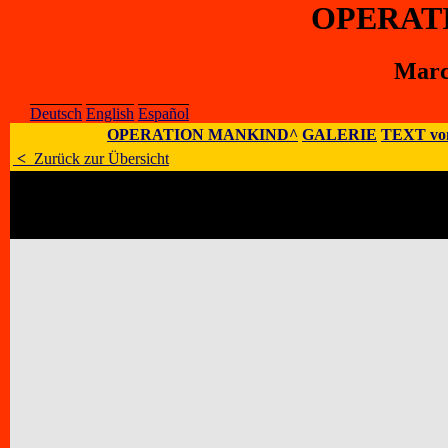
OPERAT
Marce
Deutsch
English
Español
OPERATION MANKIND^
GALERIE
TEXT vo
<
Zurück zur Übersicht
Künstler
:
Marcelo Diotallevi
E-Mail
:
;
Homepage
:
Adresse
:
Via Veneto 59, I – 61032 Fano