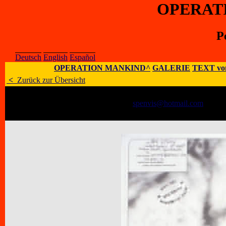
OPERAT
P
Deutsch
English
Español
OPERATION MANKIND^
GALERIE
TEXT vo
<
Zurück zur Übersicht
Künstler
:
Pete Spence
E-Mail
:
spenvis@hotmail.com
;
Home
Adresse
:
145 Powell St. East, Ocean G