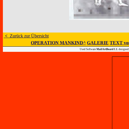
<
Zurück zur Übersicht
OPERATION MANKIND^
GALERIE
TEXT vo
Used Software
MailArtBoard 1.1.
designed