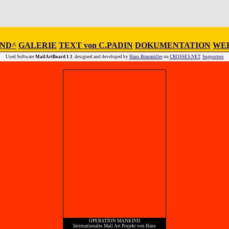
IND^
GALERIE
TEXT von C.PADIN
DOKUMENTATION
WEB
Used Software
MailArtBoard 1.1.
designed and developed by
Hans Braumüller
on
CROSSES.NET
.
Supporters
OPERATION MANKIND
Internationales Mail Art Projekt von Hans