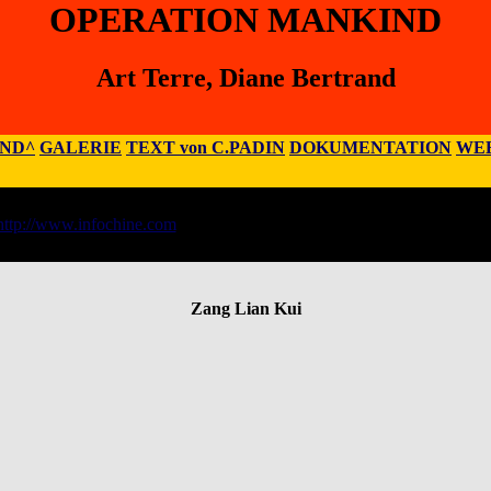
OPERATION MANKIND
Art Terre, Diane Bertrand
IND^
GALERIE
TEXT von C.PADIN
DOKUMENTATION
WEB
ane Bertrand
http://www.infochine.com
bault, Saint-Leonard, Quebec, Kanada
Zang Lian Kui