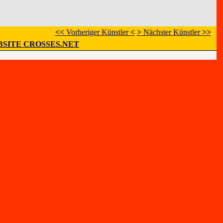
<<
Vorheriger Künstler
<
>
Nächster Künstler
>>
SITE CROSSES.NET