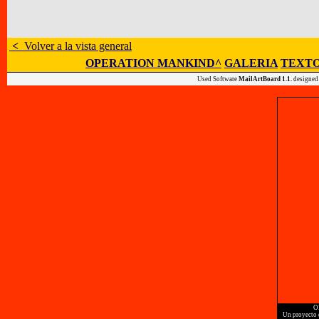
<
Volver a la vista general
OPERATION MANKIND^
GALERIA
TEXTO
Used Software
MailArtBoard 1.1.
designed
O
Un proyecto d