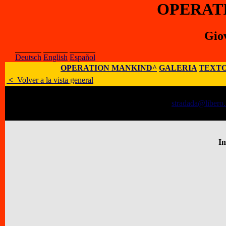
OPERAT
Gio
Deutsch
English
Español
OPERATION MANKIND^
GALERIA
TEXTO
<
Volver a la vista general
Artísta
:
Giovanni Strada
E-Mail
:
;
Sitio Web
:
stradada@libero.
Dirección
:
C.P. 271, 48100 Ravenna, Ita
In