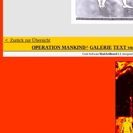
<
Zurück zur Übersicht
OPERATION MANKIND^
GALERIE
TEXT vo
Used Software
MailArtBoard 1.1.
designed