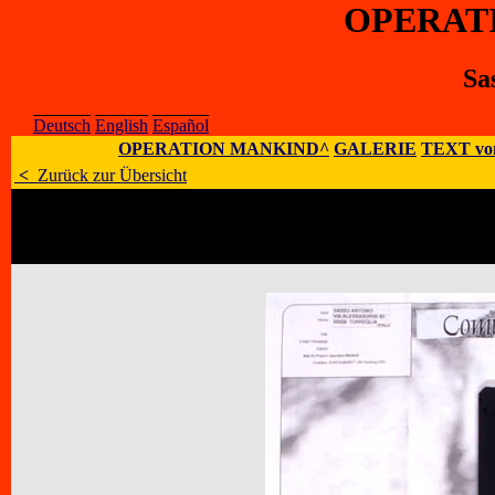
OPERAT
Sa
Deutsch
English
Español
OPERATION MANKIND^
GALERIE
TEXT vo
<
Zurück zur Übersicht
Künstler
:
Sassu Antonio
E-Mail
:
;
Homepage
:
Adresse
:
via Alessandrini 40, 35038 Tor