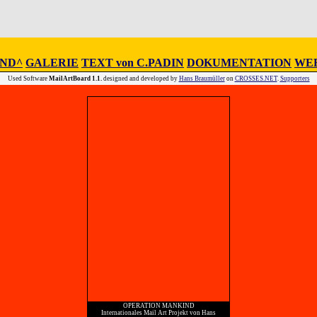
IND^
GALERIE
TEXT von C.PADIN
DOKUMENTATION
WEB
Used Software
MailArtBoard 1.1.
designed and developed by
Hans Braumüller
on
CROSSES.NET
.
Supporters
OPERATION MANKIND
Internationales Mail Art Projekt von Hans