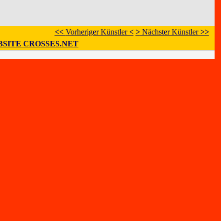
<<
Vorheriger Künstler
<
>
Nächster Künstler
>>
SITE CROSSES.NET