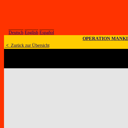
Deutsch
English
Español
OPERATION MANK
<
Zurück zur Übersicht
Künstler
:
John M. Benn
E-Mail
:
;
Homepage
:
Adresse
:
Luna Bisonte