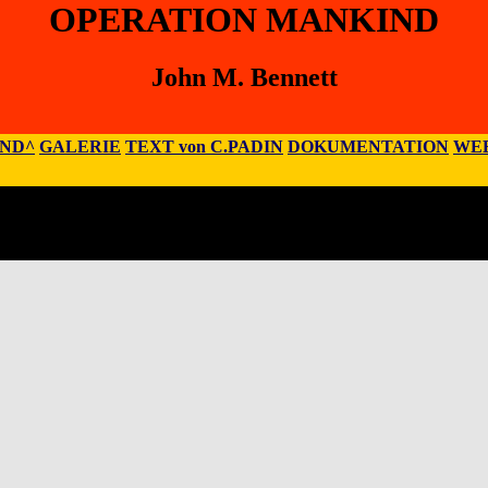
OPERATION MANKIND
John M. Bennett
IND^
GALERIE
TEXT von C.PADIN
DOKUMENTATION
WEB
ett
 Prods, 137 Leland Ave., Columbus, OH 43214, USA