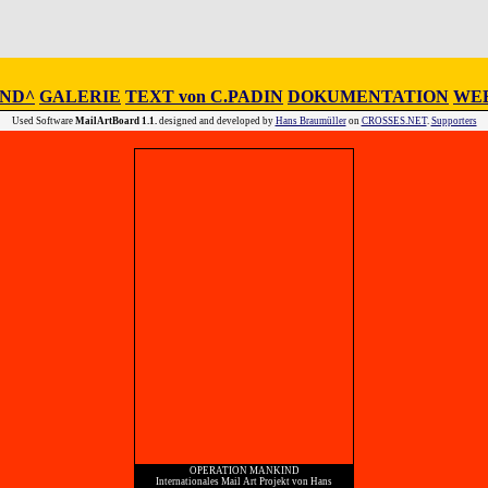
IND^
GALERIE
TEXT von C.PADIN
DOKUMENTATION
WEB
Used Software
MailArtBoard 1.1.
designed and developed by
Hans Braumüller
on
CROSSES.NET
.
Supporters
OPERATION MANKIND
Internationales Mail Art Projekt von Hans