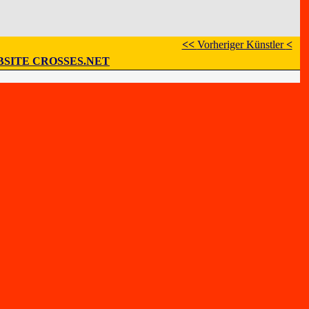
<<
Vorheriger Künstler
<
SITE CROSSES.NET