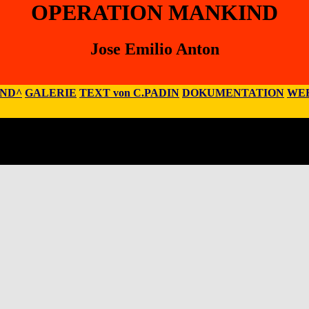
OPERATION MANKIND
Jose Emilio Anton
IND^
GALERIE
TEXT von C.PADIN
DOKUMENTATION
WEB
Anton
9,28080 Madrid, Spanien