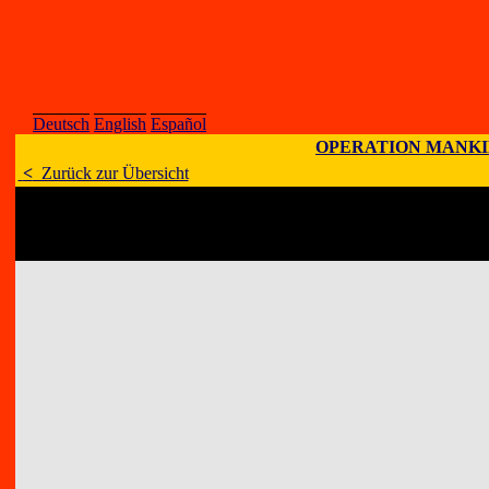
Deutsch
English
Español
OPERATION MANK
<
Zurück zur Übersicht
Künstler
:
Jose Emilio 
E-Mail
:
;
Homepage
:
Adresse
:
Apartado 348