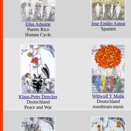
Jose Emilio Anton
Elias Adasme
Spanien
Puerto Rico
Human Cycle
Wittwulf Y Malik
Klaus-Peter Dencker
Deutschland
Deutschland
rosedream-music
Peace and War