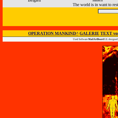
Belgien
The world is in want to rest
OPERATION MANKIND^
GALERIE
TEXT vo
Used Software
MailArtBoard 1.1.
designed