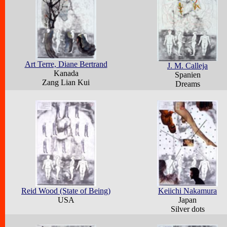
Art Terre, Diane Bertrand
J. M. Calleja
Kanada
Spanien
Zang Lian Kui
Dreams
Reid Wood (State of Being)
Keiichi Nakamura
USA
Japan
Silver dots