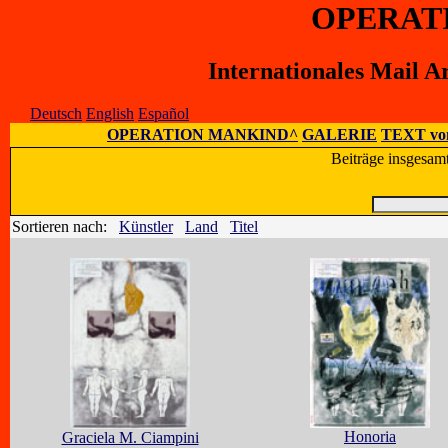
OPERAT
Internationales Mail A
Deutsch
English
Español
OPERATION MANKIND^
GALERIE
TEXT vo
Beiträge insgesam
Sortieren nach:
Künstler
Land
Titel
Honoria
Graciela M. Ciampini