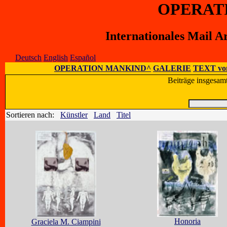
OPERAT
Internationales Mail A
Deutsch
English
Español
OPERATION MANKIND^
GALERIE
TEXT vo
Beiträge insgesam
Sortieren nach:
Künstler
Land
Titel
Honoria
Graciela M. Ciampini