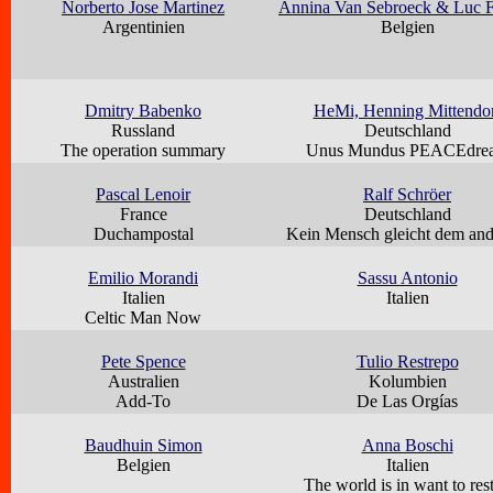
Norberto Jose Martinez
Annina Van Sebroeck & Luc F
Argentinien
Belgien
Dmitry Babenko
HeMi, Henning Mittendo
Russland
Deutschland
The operation summary
Unus Mundus PEACEdre
Pascal Lenoir
Ralf Schröer
France
Deutschland
Duchampostal
Kein Mensch gleicht dem an
Emilio Morandi
Sassu Antonio
Italien
Italien
Celtic Man Now
Pete Spence
Tulio Restrepo
Australien
Kolumbien
Add-To
De Las Orgías
Baudhuin Simon
Anna Boschi
Belgien
Italien
The world is in want to rest