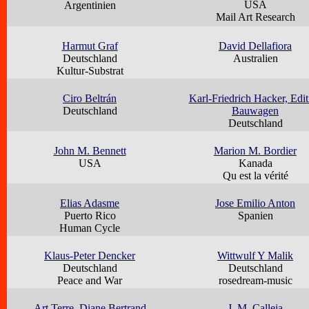
USA
Argentinien
Mail Art Research
Harmut Graf
David Dellafiora
Deutschland
Australien
Kultur-Substrat
Ciro Beltrán
Karl-Friedrich Hacker, Edit
Deutschland
Bauwagen
Deutschland
John M. Bennett
Marion M. Bordier
USA
Kanada
Qu est la vérité
Elias Adasme
Jose Emilio Anton
Puerto Rico
Spanien
Human Cycle
Klaus-Peter Dencker
Wittwulf Y Malik
Deutschland
Deutschland
Peace and War
rosedream-music
Art Terre, Diane Bertrand
J. M. Calleja