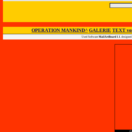
OPERATION MANKIND^
GALERIE
TEXT vo
Used Software
MailArtBoard 1.1.
designed
O