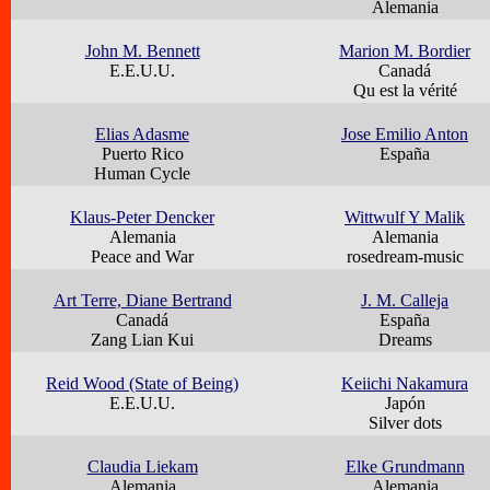
Alemania
John M. Bennett
Marion M. Bordier
E.E.U.U.
Canadá
Qu est la vérité
Elias Adasme
Jose Emilio Anton
Puerto Rico
España
Human Cycle
Klaus-Peter Dencker
Wittwulf Y Malik
Alemania
Alemania
Peace and War
rosedream-music
Art Terre, Diane Bertrand
J. M. Calleja
Canadá
España
Zang Lian Kui
Dreams
Reid Wood (State of Being)
Keiichi Nakamura
E.E.U.U.
Japón
Silver dots
Claudia Liekam
Elke Grundmann
Alemania
Alemania