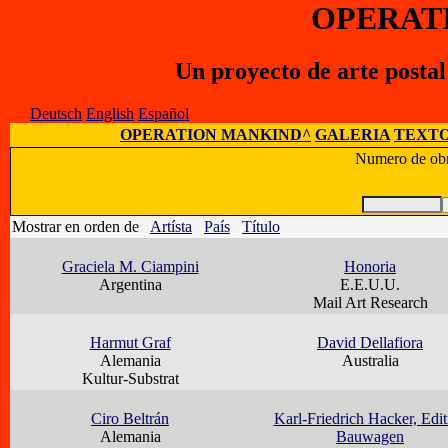
OPERAT
Un proyecto de arte posta
Deutsch
English
Español
OPERATION MANKIND^
GALERIA
TEXTO
Numero de obr
Mostrar en orden de
Artísta
País
Título
Graciela M. Ciampini
Honoria
Argentina
E.E.U.U.
Mail Art Research
Harmut Graf
David Dellafiora
Alemania
Australia
Kultur-Substrat
Ciro Beltrán
Karl-Friedrich Hacker, Edit
Alemania
Bauwagen