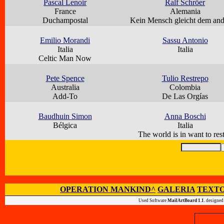
Pascal Lenoir
Ralf Schröer
France
Alemania
Duchampostal
Kein Mensch gleicht dem an
Emilio Morandi
Sassu Antonio
Italia
Italia
Celtic Man Now
Pete Spence
Tulio Restrepo
Australia
Colombia
Add-To
De Las Orgías
Baudhuin Simon
Anna Boschi
Bélgica
Italia
The world is in want to rest
OPERATION MANKIND^
GALERIA
TEXTO
Used Software
MailArtBoard 1.1.
designed