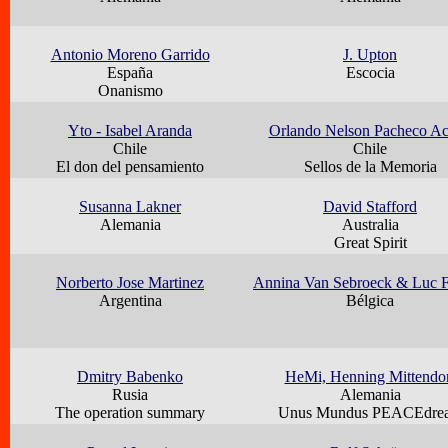
Antonio Moreno Garrido
J. Upton
España
Escocia
Onanismo
Yto - Isabel Aranda
Orlando Nelson Pacheco A
Chile
Chile
El don del pensamiento
Sellos de la Memoria
Susanna Lakner
David Stafford
Alemania
Australia
Great Spirit
Norberto Jose Martinez
Annina Van Sebroeck & Luc F
Argentina
Bélgica
Dmitry Babenko
HeMi, Henning Mittendo
Rusia
Alemania
The operation summary
Unus Mundus PEACEdre