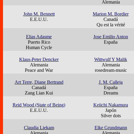
Alemania
John M. Bennett
Marion M. Bordier
E.E.U.U.
Canadá
Qu est la vérité
Elias Adasme
Jose Emilio Anton
Puerto Rico
España
Human Cycle
Klaus-Peter Dencker
Wittwulf Y Malik
Alemania
Alemania
Peace and War
rosedream-music
Art Terre, Diane Bertrand
J. M. Calleja
Canadá
España
Zang Lian Kui
Dreams
Reid Wood (State of Being)
Keiichi Nakamura
E.E.U.U.
Japón
Silver dots
Claudia Liekam
Elke Grundmann
Alemania
Alemania