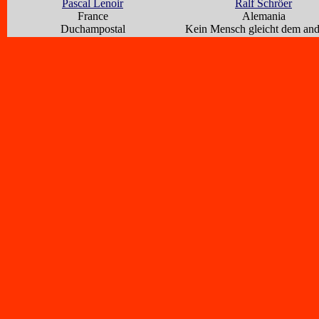
Pascal Lenoir
Ralf Schröer
France
Alemania
Duchampostal
Kein Mensch gleicht dem an