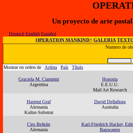
OPERAT
Un proyecto de arte posta
Deutsch
English
Español
OPERATION MANKIND^
GALERIA
TEXTO
Numero de obr
Mostrar en orden de
Artísta
País
Título
Graciela M. Ciampini
Honoria
Argentina
E.E.U.U.
Mail Art Research
Harmut Graf
David Dellafiora
Alemania
Australia
Kultur-Substrat
Ciro Beltrán
Karl-Friedrich Hacker, Edit
Alemania
Bauwagen