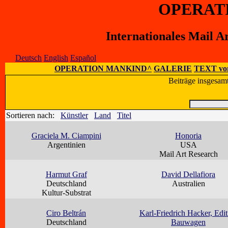
OPERAT
Internationales Mail A
Deutsch
English
Español
OPERATION MANKIND^
GALERIE
TEXT vo
Beiträge insgesam
Sortieren nach:
Künstler
Land
Titel
Graciela M. Ciampini
Honoria
Argentinien
USA
Mail Art Research
Harmut Graf
David Dellafiora
Deutschland
Australien
Kultur-Substrat
Ciro Beltrán
Karl-Friedrich Hacker, Edit
Deutschland
Bauwagen