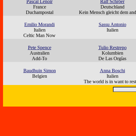
Pascal Lenoir
Ralf Schröer
France
Deutschland
Duchampostal
Kein Mensch gleicht dem an
Emilio Morandi
Sassu Antonio
Italien
Italien
Celtic Man Now
Pete Spence
Tulio Restrepo
Australien
Kolumbien
Add-To
De Las Orgías
Baudhuin Simon
Anna Boschi
Belgien
Italien
The world is in want to rest