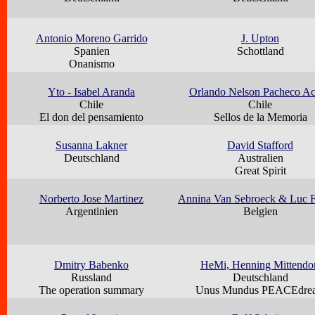
Antonio Moreno Garrido
J. Upton
Spanien
Schottland
Onanismo
Yto - Isabel Aranda
Orlando Nelson Pacheco A
Chile
Chile
El don del pensamiento
Sellos de la Memoria
Susanna Lakner
David Stafford
Deutschland
Australien
Great Spirit
Norberto Jose Martinez
Annina Van Sebroeck & Luc F
Argentinien
Belgien
Dmitry Babenko
HeMi, Henning Mittendo
Russland
Deutschland
The operation summary
Unus Mundus PEACEdre