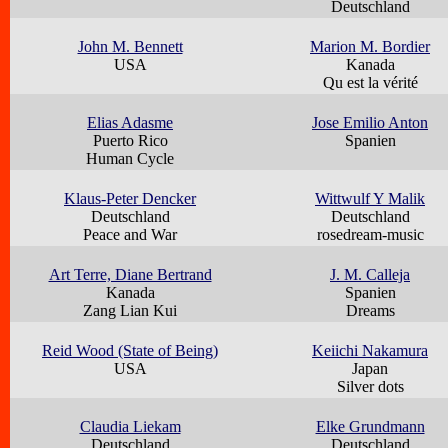
Deutschland
John M. Bennett
Marion M. Bordier
USA
Kanada
Qu est la vérité
Elias Adasme
Jose Emilio Anton
Puerto Rico
Spanien
Human Cycle
Klaus-Peter Dencker
Wittwulf Y Malik
Deutschland
Deutschland
Peace and War
rosedream-music
Art Terre, Diane Bertrand
J. M. Calleja
Kanada
Spanien
Zang Lian Kui
Dreams
Reid Wood (State of Being)
Keiichi Nakamura
USA
Japan
Silver dots
Claudia Liekam
Elke Grundmann
Deutschland
Deutschland