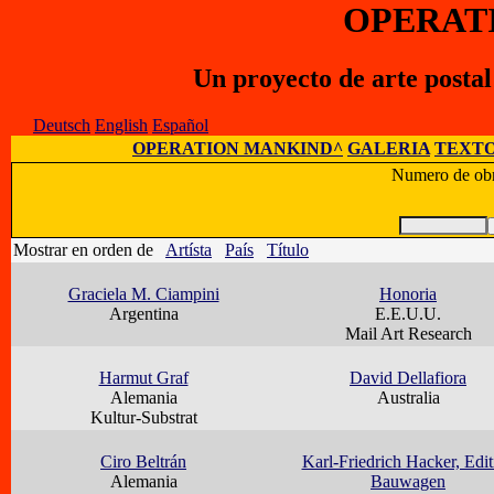
OPERAT
Un proyecto de arte posta
Deutsch
English
Español
OPERATION MANKIND^
GALERIA
TEXTO
Numero de obr
Mostrar en orden de
Artísta
País
Título
Graciela M. Ciampini
Honoria
Argentina
E.E.U.U.
Mail Art Research
Harmut Graf
David Dellafiora
Alemania
Australia
Kultur-Substrat
Ciro Beltrán
Karl-Friedrich Hacker, Edit
Alemania
Bauwagen