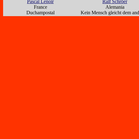
Pascal Lenoir
Ralf Schröer
France
Alemania
Duchampostal
Kein Mensch gleicht dem an