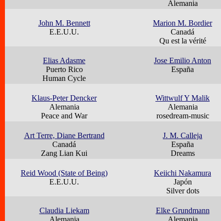
Alemania
John M. Bennett
Marion M. Bordier
E.E.U.U.
Canadá
Qu est la vérité
Elias Adasme
Jose Emilio Anton
Puerto Rico
España
Human Cycle
Klaus-Peter Dencker
Wittwulf Y Malik
Alemania
Alemania
Peace and War
rosedream-music
Art Terre, Diane Bertrand
J. M. Calleja
Canadá
España
Zang Lian Kui
Dreams
Reid Wood (State of Being)
Keiichi Nakamura
E.E.U.U.
Japón
Silver dots
Claudia Liekam
Elke Grundmann
Alemania
Alemania