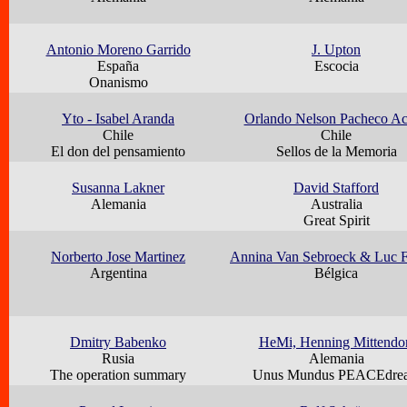
Antonio Moreno Garrido
J. Upton
España
Escocia
Onanismo
Yto - Isabel Aranda
Orlando Nelson Pacheco A
Chile
Chile
El don del pensamiento
Sellos de la Memoria
Susanna Lakner
David Stafford
Alemania
Australia
Great Spirit
Norberto Jose Martinez
Annina Van Sebroeck & Luc F
Argentina
Bélgica
Dmitry Babenko
HeMi, Henning Mittendo
Rusia
Alemania
The operation summary
Unus Mundus PEACEdre