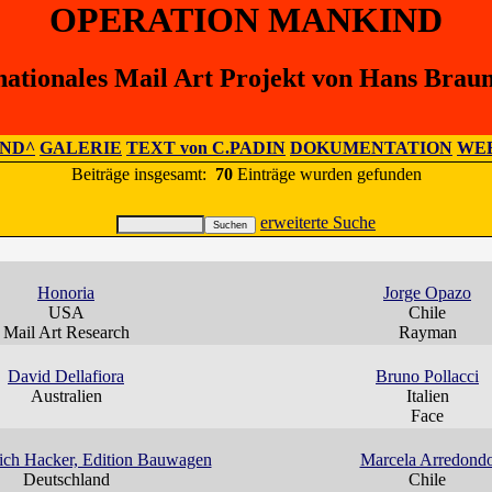
OPERATION MANKIND
nationales Mail Art Projekt von Hans Brau
IND^
GALERIE
TEXT von C.PADIN
DOKUMENTATION
WEB
Beiträge insgesamt:
70
Einträge wurden gefunden
erweiterte Suche
Honoria
Jorge Opazo
USA
Chile
Mail Art Research
Rayman
David Dellafiora
Bruno Pollacci
Australien
Italien
Face
rich Hacker, Edition Bauwagen
Marcela Arredond
Deutschland
Chile