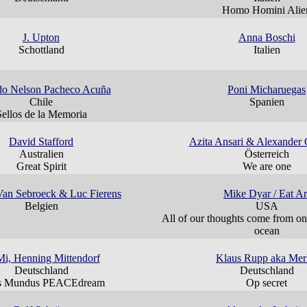
Homo Homini Alie
J. Upton
Anna Boschi
Schottland
Italien
do Nelson Pacheco Acuña
Poni Micharuegas
Chile
Spanien
Sellos de la Memoria
David Stafford
Azita Ansari & Alexander 
Australien
Österreich
Great Spirit
We are one
an Sebroeck & Luc Fierens
Mike Dyar / Eat Ar
Belgien
USA
All of our thoughts come from on
ocean
i, Henning Mittendorf
Klaus Rupp aka Mer
Deutschland
Deutschland
s Mundus PEACEdream
Op secret