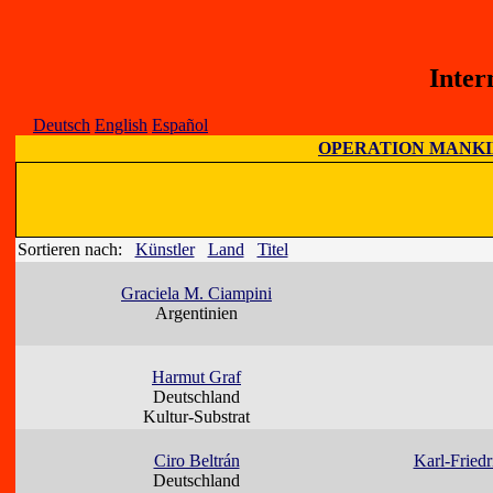
Inter
Deutsch
English
Español
OPERATION MANK
Sortieren nach:
Künstler
Land
Titel
Graciela M. Ciampini
Argentinien
Harmut Graf
Deutschland
Kultur-Substrat
Ciro Beltrán
Karl-Fried
Deutschland