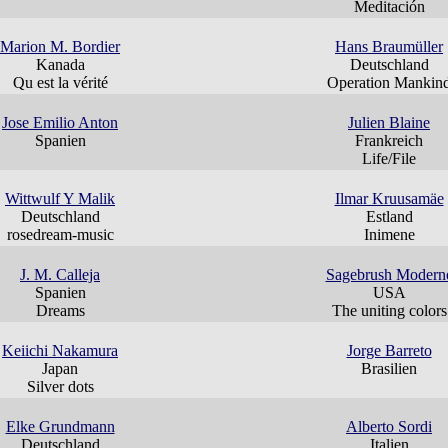
Meditación
Marion M. Bordier
Hans Braumüller
Kanada
Deutschland
Qu est la vérité
Operation Mankin
Jose Emilio Anton
Julien Blaine
Spanien
Frankreich
Life/File
Wittwulf Y Malik
Ilmar Kruusamäe
Deutschland
Estland
rosedream-music
Inimene
J. M. Calleja
Sagebrush Modern
Spanien
USA
Dreams
The uniting colors
Keiichi Nakamura
Jorge Barreto
Japan
Brasilien
Silver dots
Elke Grundmann
Alberto Sordi
Deutschland
Italien