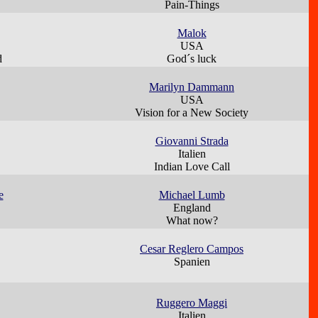
Pain-Things
Malok
USA
d
God´s luck
Marilyn Dammann
USA
Vision for a New Society
Giovanni Strada
Italien
Indian Love Call
e
Michael Lumb
England
What now?
Cesar Reglero Campos
Spanien
Ruggero Maggi
Italien