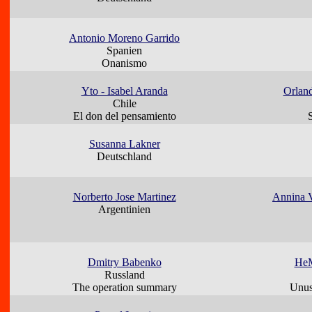
Antonio Moreno Garrido
Spanien
Onanismo
Yto - Isabel Aranda
Orlan
Chile
El don del pensamiento
Susanna Lakner
Deutschland
Norberto Jose Martinez
Annina V
Argentinien
Dmitry Babenko
HeM
Russland
The operation summary
Unu