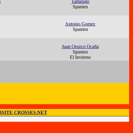
a
Tartarugo
Spanien
Antonio Gomez
Spanien
Juan Orozco Ocaña
Spanien
El Invierno
SITE CROSSES.NET