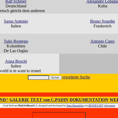
Ralf Schröer
Alexander Lobain
Deutschland
Kuba
nsch gleicht dem anderem
Sassu Antonio
Bruno Sourdin
Italien
Frankreich
Tulio Restrepo
Antonio Cares
Kolumbien
Chile
De Las Orgías
Anna Boschi
Italien
orld is in want to restart
erweiterte Suche
IND^
GALERIE
TEXT von C.PADIN
DOKUMENTATION
WEB
Used Software
MailArtBoard 1.1.
designed and developed by
Hans Braumüller
on
CROSSES.NET
.
Supporters