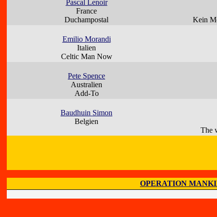
Pascal Lenoir
France
Duchampostal
Kein Me
Emilio Morandi
Italien
Celtic Man Now
Pete Spence
Australien
Add-To
Baudhuin Simon
Belgien
The w
OPERATION MANK