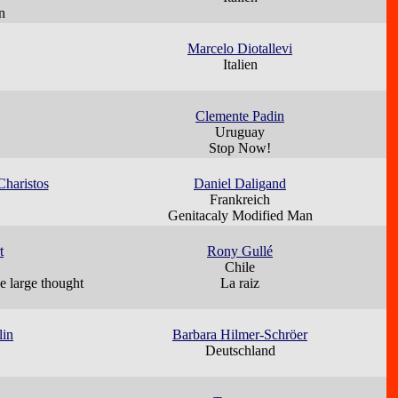
n
Marcelo Diotallevi
Italien
Clemente Padin
Uruguay
Stop Now!
Charistos
Daniel Daligand
Frankreich
Genitacaly Modified Man
t
Rony Gullé
Chile
e large thought
La raiz
lin
Barbara Hilmer-Schröer
Deutschland