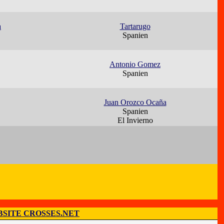
a
Tartarugo
Spanien
Antonio Gomez
Spanien
Juan Orozco Ocaña
Spanien
El Invierno
SITE CROSSES.NET