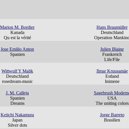
Marion M. Bordier
Hans Braumüller
Kanada
Deutschland
Qu est la vérité
Operation Mankin
Jose Emilio Anton
Julien Blaine
Spanien
Frankreich
Life/File
Wittwulf Y Malik
Ilmar Kruusamäe
Deutschland
Estland
rosedream-music
Inimene
J. M. Calleja
Sagebrush Modern
Spanien
USA
Dreams
The uniting colors
Keiichi Nakamura
Jorge Barreto
Japan
Brasilien
Silver dots