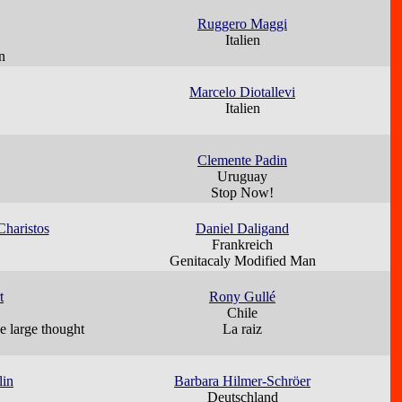
Ruggero Maggi
Italien
n
Marcelo Diotallevi
Italien
Clemente Padin
Uruguay
Stop Now!
Charistos
Daniel Daligand
Frankreich
Genitacaly Modified Man
t
Rony Gullé
Chile
e large thought
La raiz
lin
Barbara Hilmer-Schröer
Deutschland