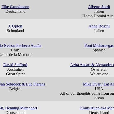
Elke Grundmann
Alberto Sordi
Deutschland
Italien
Homo Homini Alie
J. Upton
Anna Boschi
Schottland
Italien
do Nelson Pacheco Acuña
Poni Micharuegas
Chile
Spanien
Sellos de la Memoria
David Stafford
Azita Ansari & Alexander 
Australien
Österreich
Great Spirit
We are one
an Sebroeck & Luc Fierens
Mike Dyar / Eat Ar
Belgien
USA
All of our thoughts come from on
ocean
i, Henning Mittendorf
Klaus Rupp aka Mer
Deutschland
Deutschland