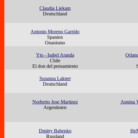
Claudia Liekam
Deutschland
Antonio Moreno Garrido
Spanien
Onanismo
Yto - Isabel Aranda
Orlan
Chile
El don del pensamiento
Susanna Lakner
Deutschland
Norberto Jose Martinez
Annina V
Argentinien
Dmitry Babenko
HeM
Russland