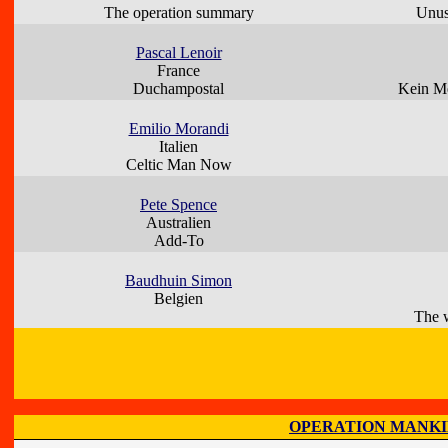
The operation summary
Unu
Pascal Lenoir
France
Duchampostal
Kein Me
Emilio Morandi
Italien
Celtic Man Now
Pete Spence
Australien
Add-To
Baudhuin Simon
Belgien
The w
OPERATION MANK