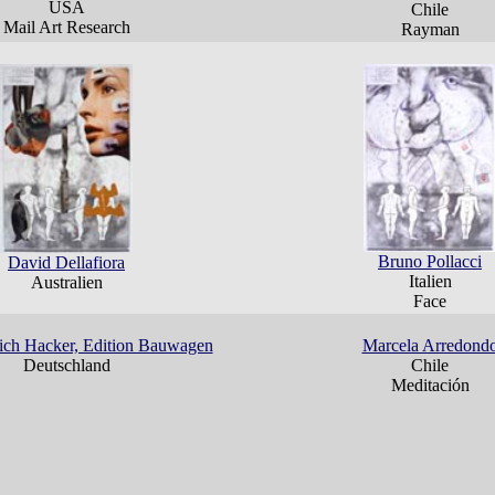
USA
Chile
Mail Art Research
Rayman
Bruno Pollacci
David Dellafiora
Italien
Australien
Face
rich Hacker, Edition Bauwagen
Marcela Arredond
Deutschland
Chile
Meditación