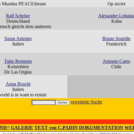
s Mundus PEACEdream
Op secret
Ralf Schröer
Alexander Lobain
Deutschland
Kuba
nsch gleicht dem anderem
Sassu Antonio
Bruno Sourdin
Italien
Frankreich
Tulio Restrepo
Antonio Cares
Kolumbien
Chile
De Las Orgías
Anna Boschi
Italien
orld is in want to restart
erweiterte Suche
IND^
GALERIE
TEXT von C.PADIN
DOKUMENTATION
WEB